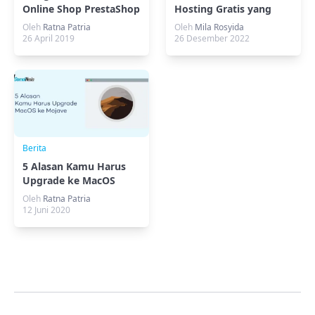
Online Shop PrestaShop
Hosting Gratis yang
Harus Diketahui!
Oleh
Ratna Patria
Oleh
Mila Rosyida
26 April 2019
26 Desember 2022
Berita
5 Alasan Kamu Harus
Upgrade ke MacOS
Mojave
Oleh
Ratna Patria
12 Juni 2020