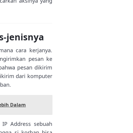
carkan aksinya yang
s-jenisnya
mana cara kerjanya.
engirimkan pesan ke
ahwa pesan dikirim
kirim dari komputer
rban.
ebih Dalam
i IP Address sebuah
ngga si korban bisa