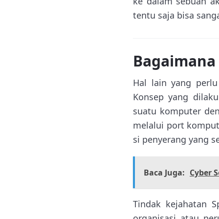
ke dalam sebuah ak
tentu saja bisa san
Bagaimana S
Hal lain yang perl
Konsep yang dilaku
suatu komputer de
melalui port kompu
si penyerang yang s
Baca Juga:
Cyber 
Tindak kejahatan S
organisasi atau pe