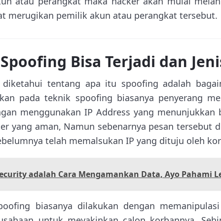
un atau perangkat maka hacker akan mulai melan
gat merugikan pemilik akun atau perangkat tersebut.
poofing Bisa Terjadi dan Jeni
u diketahui tentang apa itu spoofing adalah bagai
kan pada teknik spoofing biasanya penyerang m
ngan menggunakan IP Address yang menunjukkan b
ter yang aman, Namun sebenarnya pesan tersebut di
ebelumnya telah memalsukan IP yang dituju oleh ko
Security adalah Cara Mengamankan Data, Ayo Pahami L
poofing biasanya dilakukan dengan memanipulas
rusahaan untuk meyakinkan calon korbannya. Sehi