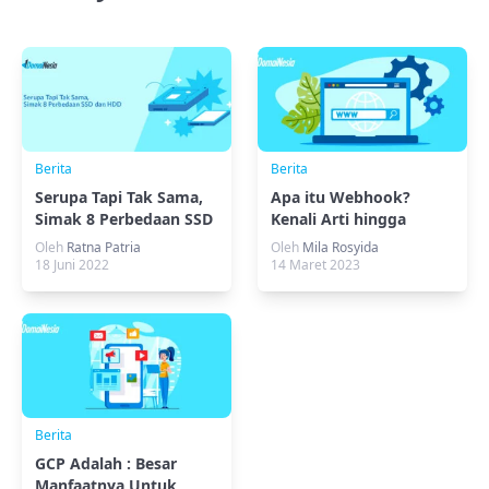
Berita
Berita
Serupa Tapi Tak Sama,
Apa itu Webhook?
Simak 8 Perbedaan SSD
Kenali Arti hingga
dan HDD
Perbedaannya dengan
Oleh
Ratna Patria
Oleh
Mila Rosyida
API!
18 Juni 2022
14 Maret 2023
Berita
GCP Adalah : Besar
Manfaatnya Untuk