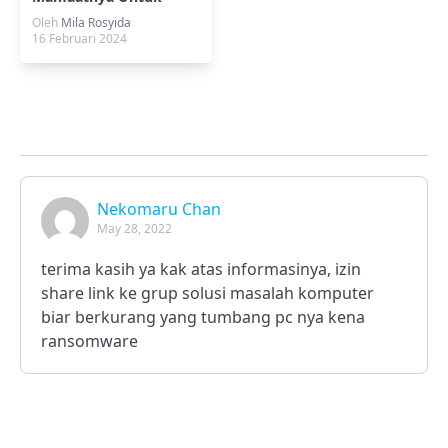
Bisnis Startup
Oleh
Mila Rosyida
16 Februari 2024
Nekomaru Chan
May 28, 2022
terima kasih ya kak atas informasinya, izin
share link ke grup solusi masalah komputer
biar berkurang yang tumbang pc nya kena
ransomware