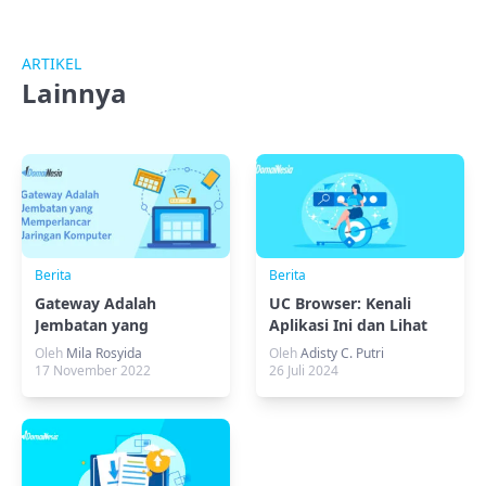
ARTIKEL
Lainnya
Berita
Berita
Gateway Adalah
UC Browser: Kenali
Jembatan yang
Aplikasi Ini dan Lihat
Memperlancar Jaringan
Keunggulannya
Oleh
Mila Rosyida
Oleh
Adisty C. Putri
Komputer
17 November 2022
26 Juli 2024