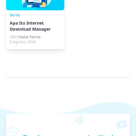
Berita
Apa Itu Internet
Download Manager
(IDM)? Fungsi, Fitur,
Oleh
Hazar Farras
dan Keunggulannya
9 Agustus 2024