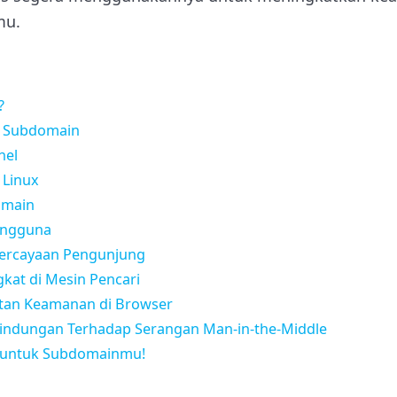
mu.
?
L Subdomain
nel
 Linux
omain
engguna
percayaan Pengunjung
gkat di Mesin Pencari
tan Keamanan di Browser
lindungan Terhadap Serangan Man-in-the-Middle
 untuk Subdomainmu!