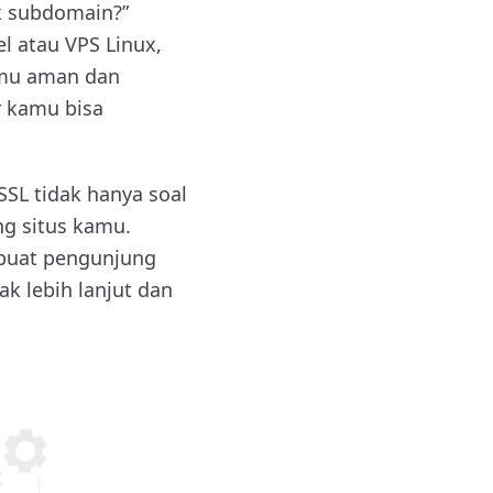
k subdomain?”
 atau VPS Linux,
amu aman dan
r kamu bisa
SL tidak hanya soal
g situs kamu.
buat pengunjung
ak lebih lanjut dan