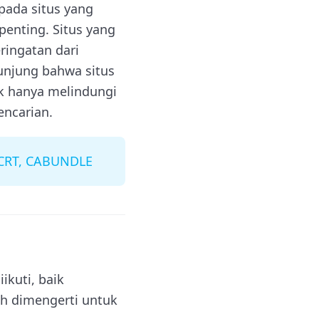
epada situs yang
enting. Situs yang
ingatan dari
unjung bahwa situs
k hanya melindungi
encarian.
, CRT, CABUNDLE
kuti, baik
h dimengerti untuk