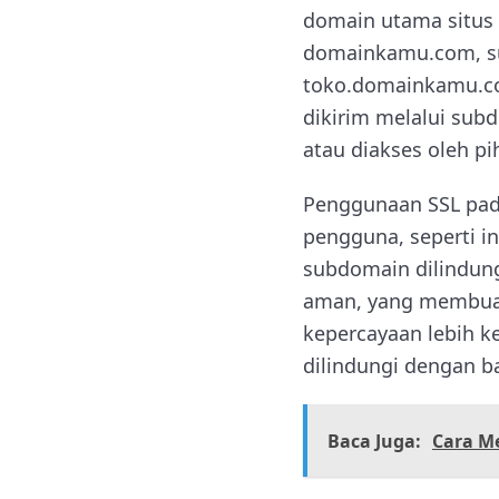
domain utama situs 
domainkamu.com, s
toko.domainkamu.c
dikirim melalui sub
atau diakses oleh p
Penggunaan SSL pad
pengguna, seperti inf
subdomain dilindung
aman, yang membuatn
kepercayaan lebih k
dilindungi dengan ba
Baca Juga:
Cara M