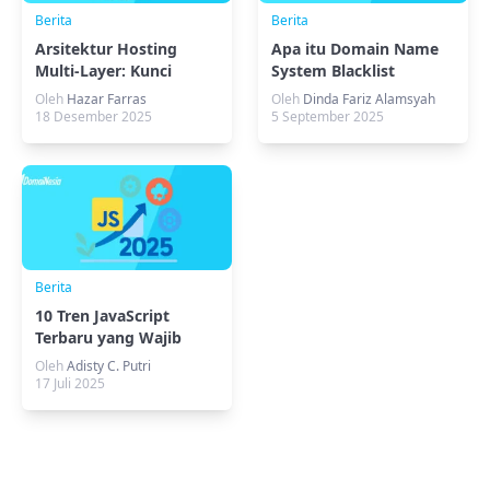
Berita
Berita
Arsitektur Hosting
Apa itu Domain Name
Multi-Layer: Kunci
System Blacklist
Performa & Keamanan
(DNSBL) Dan Contohnya
Oleh
Hazar Farras
Oleh
Dinda Fariz Alamsyah
Web
18 Desember 2025
5 September 2025
Berita
10 Tren JavaScript
Terbaru yang Wajib
Dipelajari
Oleh
Adisty C. Putri
17 Juli 2025