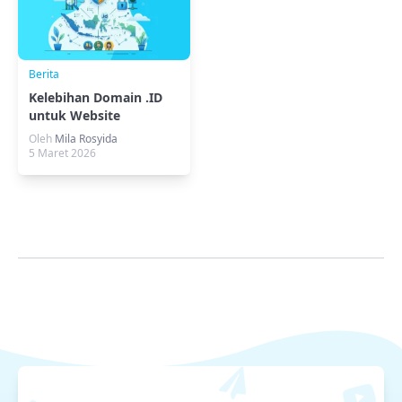
Berita
Kelebihan Domain .ID
untuk Website
Indonesia: Jenis,
Oleh
Mila Rosyida
Manfaat, dan Cara
5 Maret 2026
Memilihnya