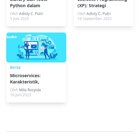
Python dalam
(XP): Strategi
Pengembangan Game
Pengembangan
Oleh
Adisty C. Putri
Oleh
Adisty C. Putri
Software
5 Juni 2025
16 September 2025
Berita
Microservices:
Karakteristik,
Kelebihan, & Perbedaan
Oleh
Mila Rosyida
16 Juni 2023