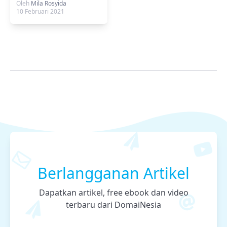
Vulnerability dengan
Oleh
Mila Rosyida
Fitur CSP di Hosting
10 Februari 2021
DomaiNesia
Berlangganan Artikel
Dapatkan artikel, free ebook dan video
terbaru dari DomaiNesia