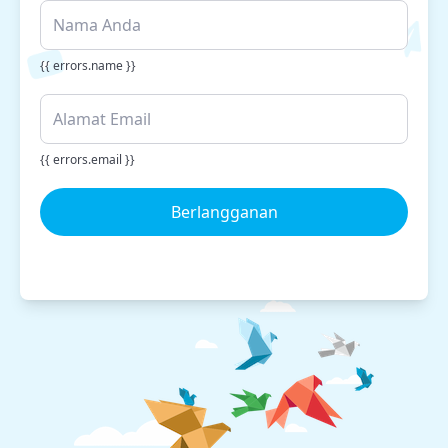
{{ errors.name }}
{{ errors.email }}
Berlangganan