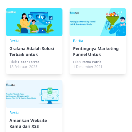
Berita
Berita
Grafana Adalah Solusi
Pentingnya Marketing
Terbaik untuk
Funnel Untuk
Pemantauan Aplikasi
Kesuksesan Bisnis
Oleh
Hazar Farras
Oleh
Ratna Patria
18 Februari 2025
1 Desember 2021
Berita
Amankan Website
Kamu dari XSS