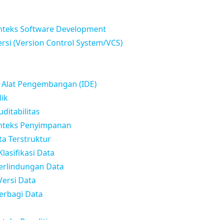
nteks Software Development
ersi (Version Control System/VCS)
i
n Alat Pengembangan (IDE)
ik
ditabilitas
onteks Penyimpanan
a Terstruktur
lasifikasi Data
erlindungan Data
ersi Data
Berbagi Data