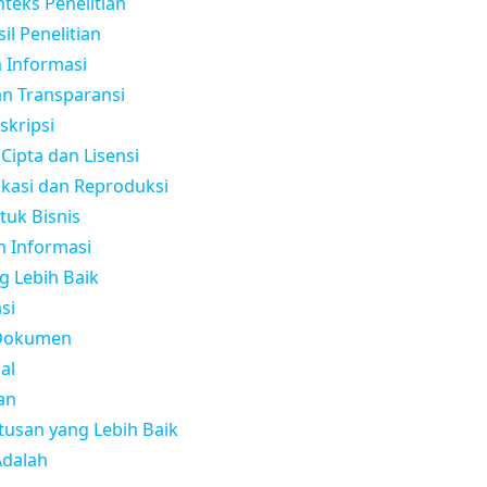
teks Penelitian
l Penelitian
n Informasi
an Transparansi
skripsi
Cipta dan Lisensi
kasi dan Reproduksi
tuk Bisnis
n Informasi
g Lebih Baik
si
 Dokumen
al
an
tusan yang Lebih Baik
Adalah