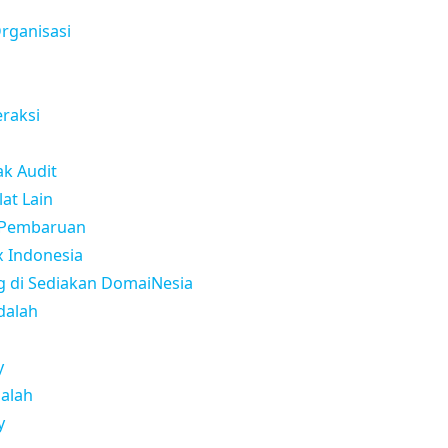
Organisasi
eraksi
ak Audit
lat Lain
n Pembaruan
x Indonesia
g di Sediakan DomaiNesia
dalah
y
dalah
y