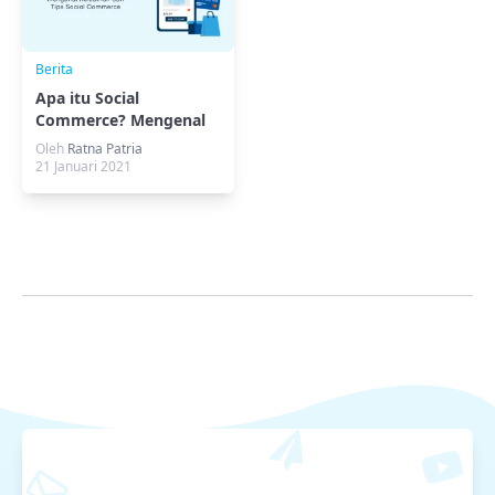
Berita
Apa itu Social
Commerce? Mengenal
Kelebihan dan Tips
Oleh
Ratna Patria
Social Commerce
21 Januari 2021