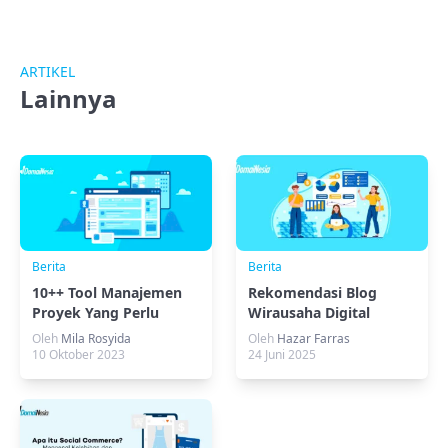
ARTIKEL
Lainnya
Berita
Berita
10++ Tool Manajemen
Rekomendasi Blog
Proyek Yang Perlu
Wirausaha Digital
Kamu Ketahui
Paling Inspiratif
Oleh
Mila Rosyida
Oleh
Hazar Farras
10 Oktober 2023
24 Juni 2025