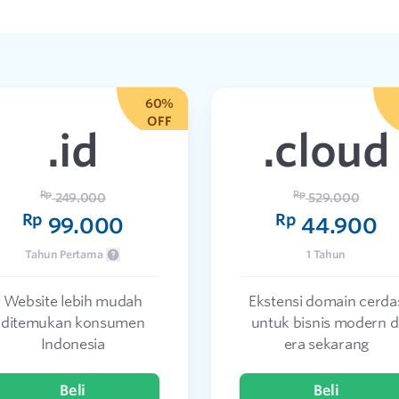
60%
OFF
.id
.cloud
Rp
Rp
249.000
529.000
Rp
Rp
99.000
44.900
Tahun Pertama
1 Tahun
Website lebih mudah
Ekstensi domain cerda
ditemukan konsumen
untuk bisnis modern d
Indonesia
era sekarang
Beli
Beli