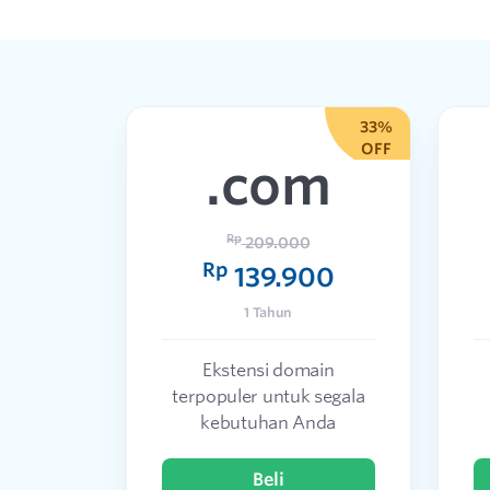
33%
OFF
.com
Rp
209.000
Rp
139.900
1 Tahun
Ekstensi domain
terpopuler untuk segala
kebutuhan Anda
Beli