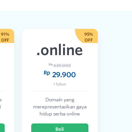
91%
95%
OFF
OFF
.online
Rp
639.000
Rp
29.900
1 Tahun
s
Domain yang
i
merepresentasikan gaya
hidup serba online
Beli