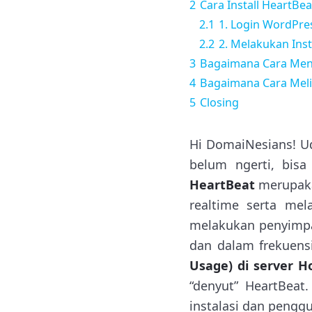
2
Cara Install HeartBea
2.1
1. Login WordPre
2.2
2. Melakukan Inst
3
Bagaimana Cara Men
4
Bagaimana Cara Meli
5
Closing
Hi DomaiNesians! U
belum ngerti, bis
HeartBeat
merupaka
realtime serta mel
melakukan penyimpa
dan dalam frekuensi
Usage) di server H
“denyut” HeartBeat
instalasi dan penggu