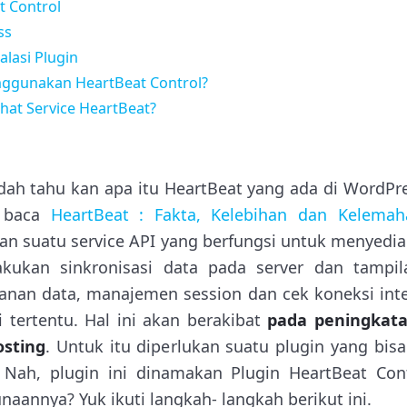
t Control
ss
alasi Plugin
ggunakan HeartBeat Control?
hat Service HeartBeat?
dah tahu kan apa itu HeartBeat yang ada di WordPr
a baca
HeartBeat : Fakta, Kelebihan dan Kelemah
n suatu service API yang berfungsi untuk menyedia
akukan sinkronisasi data pada server dan tampil
nan data, manajemen session dan cek koneksi inter
 tertentu. Hal ini akan berakibat
pada peningkata
osting
. Untuk itu diperlukan suatu plugin yang bis
. Nah, plugin ini dinamakan Plugin HeartBeat Con
naannya? Yuk ikuti langkah- langkah berikut ini.