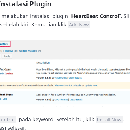
nstalasi Plugin
melakukan instalasi plugin “
HeartBeat Control
”. S
sebelah kiri. Kemudian klik
.
Add New
” pada keyword. Setelah itu, klik
. 
control
Install Now
si selesai.