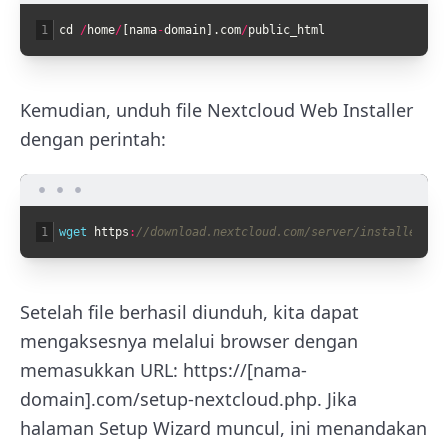
1
cd
/
home
/
[
nama
-
domain
]
.
com
/
public_html
Kemudian, unduh file Nextcloud Web Installer
dengan perintah:
1
wget 
https
:
//download.nextcloud.com/server/installer/se
Setelah file berhasil diunduh, kita dapat
mengaksesnya melalui browser dengan
memasukkan URL: https://[nama-
domain].com/setup-nextcloud.php. Jika
halaman Setup Wizard muncul, ini menandakan