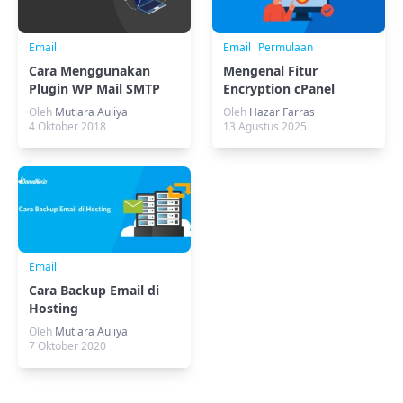
Email
Email
Permulaan
Cara Menggunakan
Mengenal Fitur
Plugin WP Mail SMTP
Encryption cPanel
untuk Keamanan Data
Oleh
Mutiara Auliya
Oleh
Hazar Farras
Kamu
4 Oktober 2018
13 Agustus 2025
Email
Cara Backup Email di
Hosting
Oleh
Mutiara Auliya
7 Oktober 2020