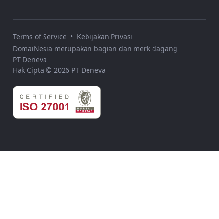
Terms of Service
•
Kebijakan Privasi
DomaiNesia merupakan bagian dan merk dagang
PT Deneva
Hak Cipta © 2026 PT Deneva