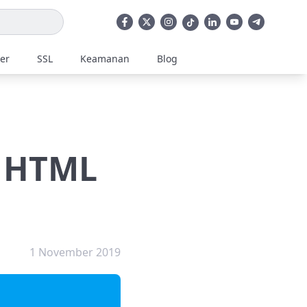
ler
SSL
Keamanan
Blog
i HTML
1 November 2019