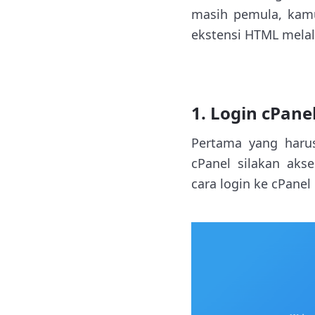
masih pemula, kamu
ekstensi HTML melalu
1. Login cPane
Pertama yang harus
cPanel silakan aks
cara login ke cPanel