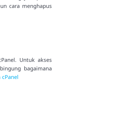
pun cara menghapus
cPanel. Untuk akses
h bingung bagaimana
 cPanel