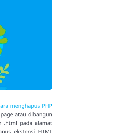
cara menghapus PHP
g page atau dibangun
n .html pada alamat
hapus ekstensi HTML