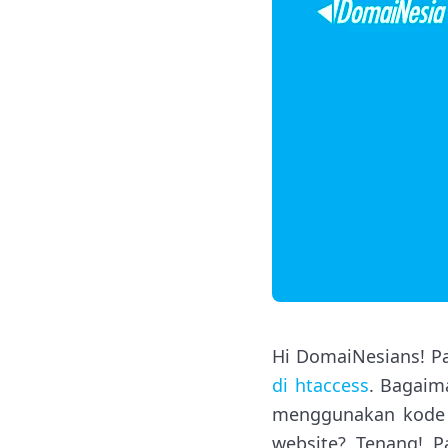
Hi DomaiNesians! P
di htaccess
. Bagaim
menggunakan kode h
website? Tenang! P