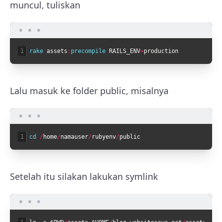
muncul, tuliskan
1
rake 
assets
:
precompile 
RAILS_ENV
=
production
Lalu masuk ke folder public, misalnya
1
cd
/
home
/
namauser
/
rubyenv
/
public
Setelah itu silakan lakukan symlink