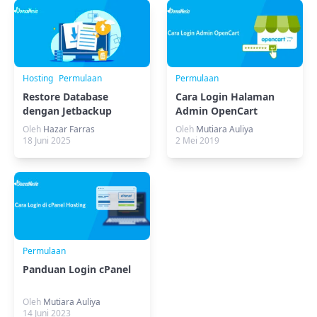
Hosting
Permulaan
Permulaan
Restore Database
Cara Login Halaman
dengan Jetbackup
Admin OpenCart
cPanel Tanpa Ribet!
Oleh
Hazar Farras
Oleh
Mutiara Auliya
18 Juni 2025
2 Mei 2019
Permulaan
Panduan Login cPanel
Oleh
Mutiara Auliya
14 Juni 2023