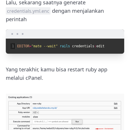
Lalu, sekarang saatnya generate
dengan menjalankan
credentials.yml.enc
perintah
1
EDITOR
=
"mate --wait"
rails 
credentials
:
edit
Yang terakhir, kamu bisa restart ruby app
melalui cPanel.