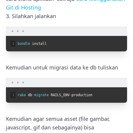
Git di Hosting
3. Silahkan jalankan
1
bundle 
install
Kemudian untuk migrasi data ke db tuliskan
1
rake 
db
:
migrate 
RAILS_ENV
=
production
Kemudian agar semua asset (file gambar,
javascript, gif dan sebagainya) bisa