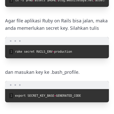
1
ln
-s
$PWD
/
assets
$HOME
/
blog
.
websitesaya
.
net
/
assets
Agar file aplikasi Ruby on Rails bisa jalan, maka
anda memerlukan secret key. Silahkan tulis
1
rake
secret
RAILS_ENV
=
production
dan masukan key ke .bash_profile.
1
export
SECRET_KEY_BASE
=
GENERATED_CODE