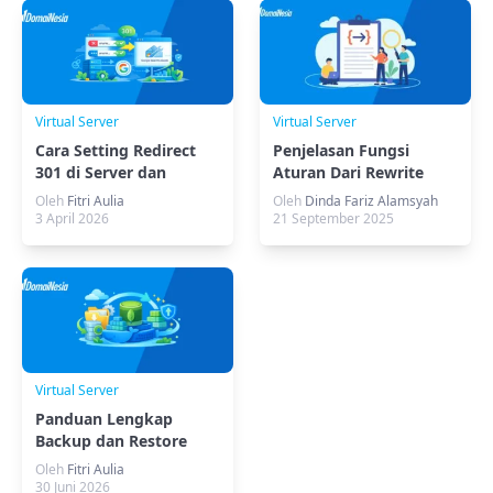
Virtual Server
Virtual Server
Cara Setting Redirect
Penjelasan Fungsi
301 di Server dan
Aturan Dari Rewrite
Google Search Console
Rules CyberPanel
Oleh
Fitri Aulia
Oleh
Dinda Fariz Alamsyah
3 April 2026
21 September 2025
Virtual Server
Panduan Lengkap
Backup dan Restore
MongoDB di Docker
Oleh
Fitri Aulia
30 Juni 2026