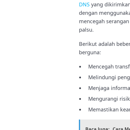
DNS
yang dikirimkan
dengan menggunakan 
mencegah serangan 
palsu.
Berikut adalah beb
berguna:
Mencegah transfe
Melindungi peng
Menjaga informa
Mengurangi risik
Memastikan keama
Baca Juga:
Cara M