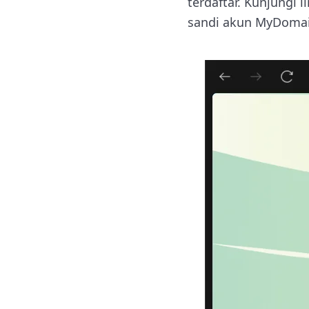
terdaftar. Kunjungi li
sandi akun MyDomaiN