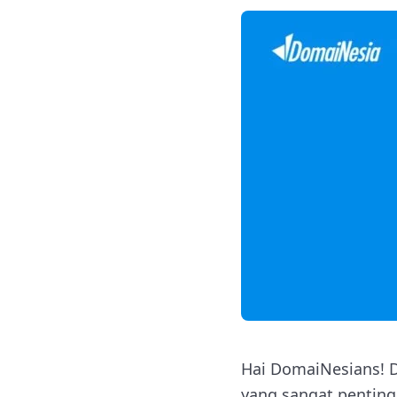
Hai DomaiNesians! 
yang sangat penting