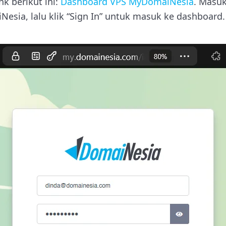
nk berikut ini:
Dashboard VPS MyDomaiNesia
. Masuk
esia, lalu klik “Sign In” untuk masuk ke dashboard.