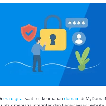
Di
era digital
saat ini, keamanan
domain
di MyDomaiN
 untuk menjaga integritas dan kepercayaan website.