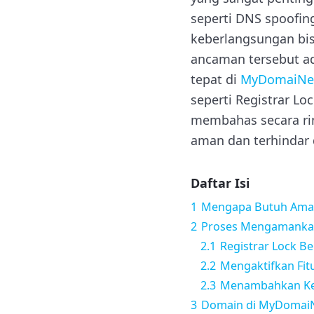
seperti DNS spoofi
keberlangsungan bis
ancaman tersebut a
tepat di
MyDomaiNe
seperti Registrar Lo
membahas secara ri
aman dan terhindar da
Daftar Isi
1
Mengapa Butuh Ama
2
Proses Mengamanka
2.1
Registrar Lock Be
2.2
Mengaktifkan Fi
2.3
Menambahkan Kea
3
Domain di MyDomaiN