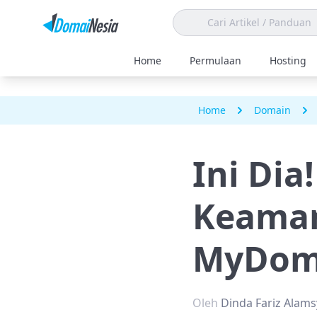
Home
Permulaan
Hosting
Home
Domain
Ini Dia
Keaman
MyDom
Oleh
Dinda Fariz Alam