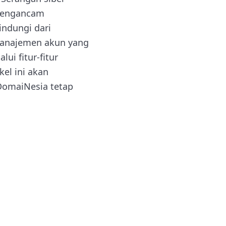
 mengancam
indungi dari
manajemen akun yang
ui fitur-fitur
kel ini akan
DomaiNesia tetap