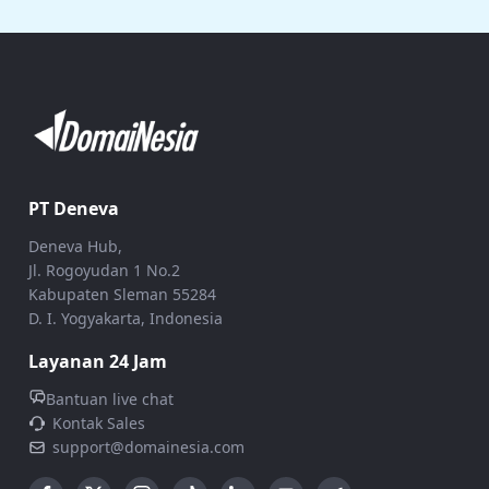
PT Deneva
Deneva Hub,
Jl. Rogoyudan 1 No.2
Kabupaten Sleman 55284
D. I. Yogyakarta, Indonesia
Layanan 24 Jam
Bantuan live chat
Kontak Sales
support@domainesia.com