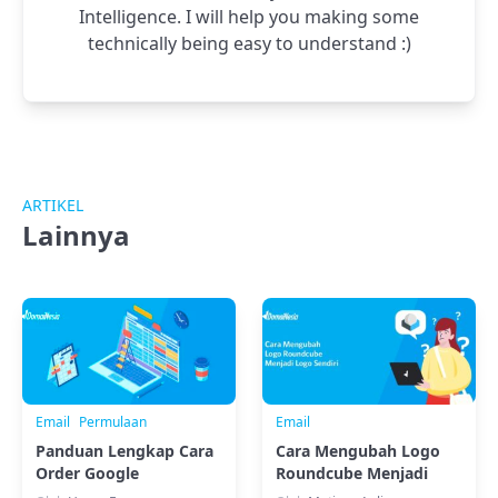
Intelligence. I will help you making some
technically being easy to understand :)
ARTIKEL
Lainnya
Email
Permulaan
Email
Panduan Lengkap Cara
Cara Mengubah Logo
Order Google
Roundcube Menjadi
Workspace
Logo Sendiri