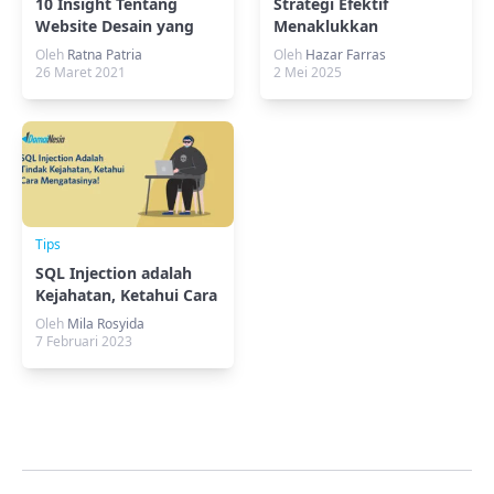
10 Insight Tentang
Strategi Efektif
Website Desain yang
Menaklukkan
Perlu Kamu Ketahui
Lingkungan Multi-Cloud
Oleh
Ratna Patria
Oleh
Hazar Farras
26 Maret 2021
2 Mei 2025
Tips
SQL Injection adalah
Kejahatan, Ketahui Cara
Mengatasinya
Oleh
Mila Rosyida
7 Februari 2023