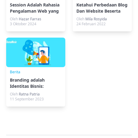
Session Adalah Rahasia
Ketahui Perbedaan Blog
Pengalaman Web yang
Dan Website Beserta
Sempurna!
Contohnya Sebelum
Oleh
Hazar Farras
Oleh
Mila Rosyida
Membuat
3 Oktober 2024
24 Februari 2022
Berita
Branding adalah
Identitas Bisnis:
Panduan Lengkap
Oleh
Ratna Patria
tentang Branding
11 September 2023