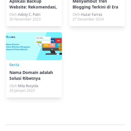
Aplikasi Backup
Menyambut Tren
Website: Rekomendasi,
Blogging Terkini di Era
Fungsi, dan Tips
Digital dengan Cerdas
Oleh
Adisty C. Putri
Oleh
Hazar Farras
Memilihnya
30 November 2023
27 Desember 2024
Berita
Nama Domain adalah
Solusi Ribetnya
Mengingat Alamat IP
Oleh
Mila Rosyida
Pada Website
29 Januari 2023