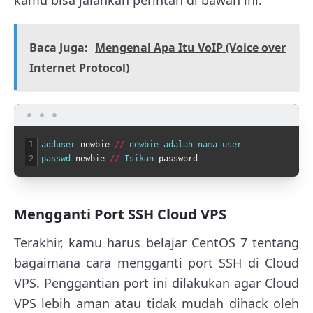
kamu bisa jalankan perintah di bawah ini.
Baca Juga:
Mengenal Apa Itu VoIP (Voice over
Internet Protocol)
1
adduser 
newbie
/
/
newbie 
adalah 
nama 
user
2
passwd 
newbie
/
/
Isikan 
password
Mengganti Port SSH Cloud VPS
Terakhir, kamu harus belajar CentOS 7 tentang
bagaimana cara mengganti port SSH di Cloud
VPS. Penggantian port ini dilakukan agar Cloud
VPS lebih aman atau tidak mudah dihack oleh