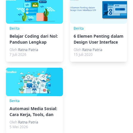
Berita
Berita
Belajar Coding dari Nol:
6 Elemen Penting dalam
Panduan Lengkap
Design User Interface
untuk Pemula
(UI)
Oleh
Ratna Patria
Oleh
Ratna Patria
7 Juli 2026
15 Juli 2020
Berita
Automasi Media Sosial:
Cara Kerja, Tools, dan
Strategi Efektif
Oleh
Ratna Patria
5 Mei 2026