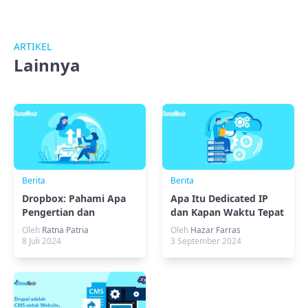
ARTIKEL
Lainnya
Berita
Berita
Dropbox: Pahami Apa
Apa Itu Dedicated IP
Pengertian dan
dan Kapan Waktu Tepat
Fungsinya
Menggunakannya?
Oleh
Ratna Patria
Oleh
Hazar Farras
8 Juli 2024
3 September 2024