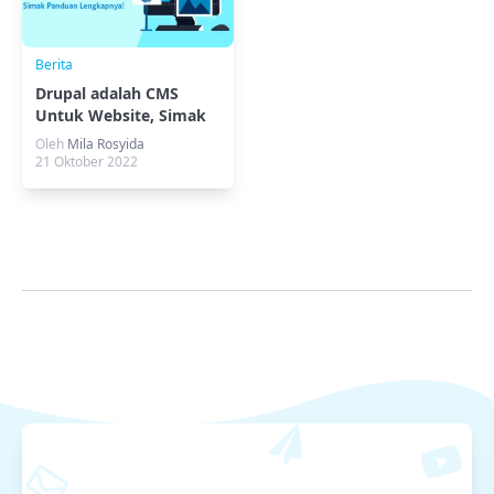
Berita
Drupal adalah CMS
Untuk Website, Simak
Panduan Lengkapnya!
Oleh
Mila Rosyida
21 Oktober 2022