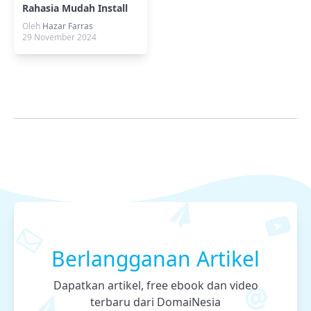
Rahasia Mudah Install
di VPS Linux
Oleh
Hazar Farras
29 November 2024
Berlangganan Artikel
Dapatkan artikel, free ebook dan video
terbaru dari DomaiNesia