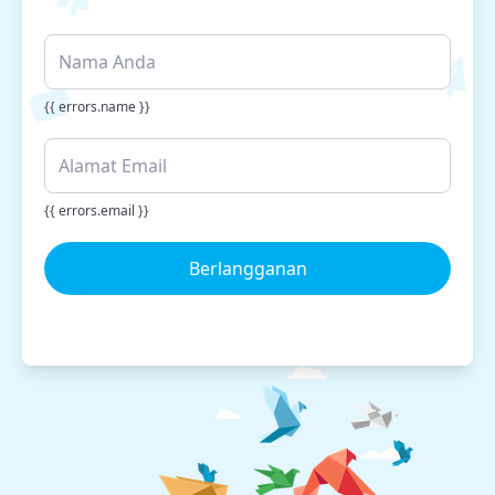
{{ errors.name }}
{{ errors.email }}
Berlangganan