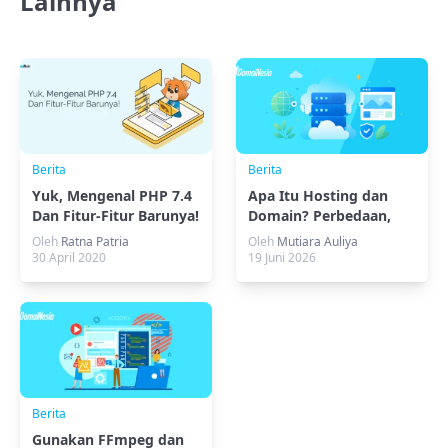
Lainnya
Berita
Berita
Yuk, Mengenal PHP 7.4
Apa Itu Hosting dan
Dan Fitur-Fitur Barunya!
Domain? Perbedaan,
Fungsi, dan Cara
Oleh
Ratna Patria
Oleh
Mutiara Auliya
Kerjanya
30 April 2020
19 Juni 2026
Berita
Gunakan FFmpeg dan