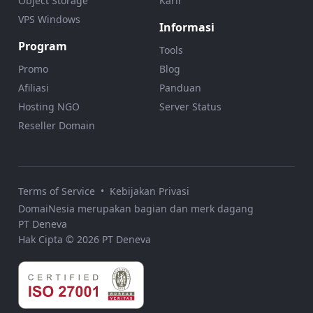
Object Storage
Karir
VPS Windows
Informasi
Program
Tools
Promo
Blog
Afiliasi
Panduan
Hosting NGO
Server Status
Reseller Domain
Terms of Service
•
Kebijakan Privasi
DomaiNesia merupakan bagian dan merk dagang
PT Deneva
Hak Cipta © 2026 PT Deneva