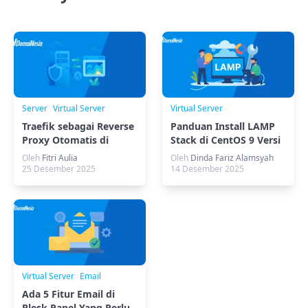
Server
Virtual Server
Virtual Server
Traefik sebagai Reverse
Panduan Install LAMP
Proxy Otomatis di
Stack di CentOS 9 Versi
Ubuntu
Stream
Oleh
Fitri Aulia
Oleh
Dinda Fariz Alamsyah
25 Desember 2025
14 Desember 2025
Virtual Server
Email
Ada 5 Fitur Email di
Plesk Panel Yang Perlu