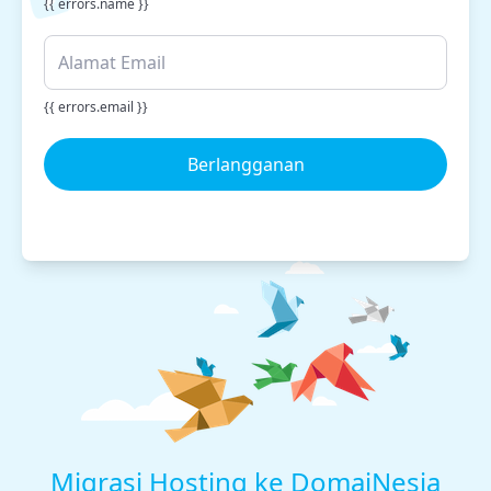
{{ errors.name }}
{{ errors.email }}
Berlangganan
Migrasi Hosting ke DomaiNesia