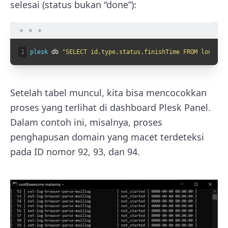
selesai (status bukan “done”):
1
plesk 
db
"SELECT id,type,status,finishTime FROM longtas
Setelah tabel muncul, kita bisa mencocokkan
proses yang terlihat di dashboard Plesk Panel.
Dalam contoh ini, misalnya, proses
penghapusan domain yang macet terdeteksi
pada ID nomor 92, 93, dan 94.