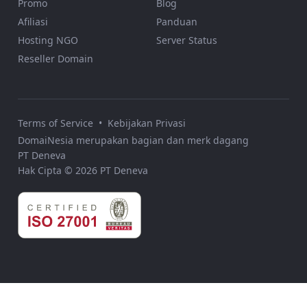
Promo
Blog
Afiliasi
Panduan
Hosting NGO
Server Status
Reseller Domain
Terms of Service
•
Kebijakan Privasi
DomaiNesia merupakan bagian dan merk dagang
PT Deneva
Hak Cipta © 2026 PT Deneva