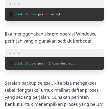
1
plesk 
db 
dump 
psa
>
psa
.
sql
Jika menggunakan sistem operasi Windows,
perintah yang digunakan sedikit berbeda:
1
plesk 
db 
dump 
psa
>
C
:
\
psa_dump
.
sql
Setelah backup selesai, kita bisa mengakses
tabel “longtasks” untuk melihat daftar proses
yang sedang berjalan. Gunakan perintah
berikut untuk menampilkan proses yang belum