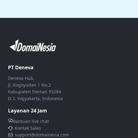
PT Deneva
Deneva Hub,
Jl. Rogoyudan 1 No.2
Kabupaten Sleman 55284
D. I. Yogyakarta, Indonesia
Layanan 24 Jam
Bantuan live chat
Kontak Sales
support@domainesia.com