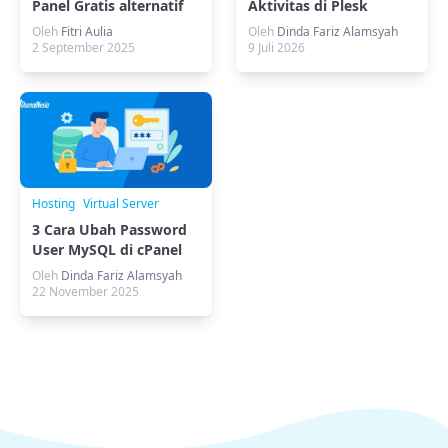
Panel Gratis alternatif
Aktivitas di Plesk
cPanel
(Metode CLI)
Oleh
Fitri Aulia
Oleh
Dinda Fariz Alamsyah
2 September 2025
9 Juli 2026
Hosting
Virtual Server
3 Cara Ubah Password
User MySQL di cPanel
Hosting dan VPS
Oleh
Dinda Fariz Alamsyah
22 November 2025