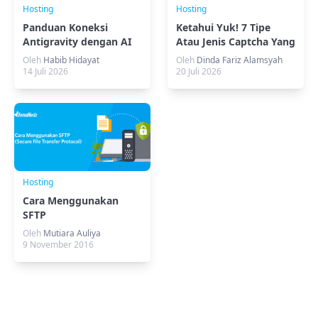
Hosting
Hosting
Panduan Koneksi
Ketahui Yuk! 7 Tipe
Antigravity dengan AI
Atau Jenis Captcha Yang
Agent Access (MCP)
Bisa Dipilih
Oleh
Habib Hidayat
Oleh
Dinda Fariz Alamsyah
DomaiNesia
14 Juli 2026
20 Juli 2026
Hosting
Cara Menggunakan
SFTP
Oleh
Mutiara Auliya
9 November 2016