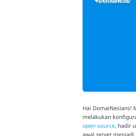
Hai DomaiNesians! M
melakukan konfigura
open-source
, hadir
awal server menjadi 