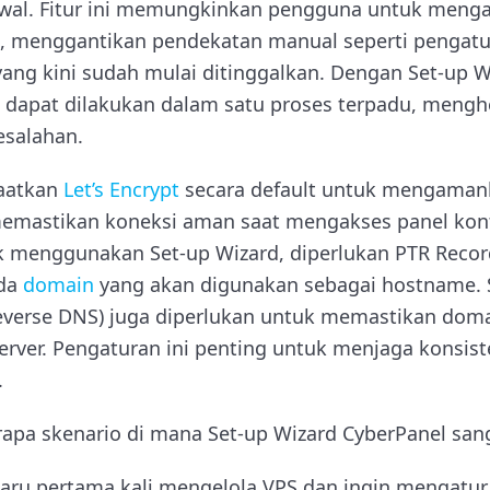
 awal. Fitur ini memungkinkan pengguna untuk meng
, menggantikan pendekatan manual seperti penga
ang kini sudah mulai ditinggalkan. Dengan Set-up 
t dapat dilakukan dalam satu proses terpadu, meng
esalahan.
aatkan
Let’s Encrypt
secara default untuk mengama
i memastikan koneksi aman saat mengakses panel kon
k menggunakan Set-up Wizard, diperlukan PTR Reco
ada
domain
yang akan digunakan sebagai hostname. Se
verse DNS) juga diperlukan untuk memastikan doma
erver. Pengaturan ini penting untuk menjaga konsi
.
rapa skenario di mana Set-up Wizard CyberPanel san
aru pertama kali mengelola VPS dan ingin mengatu