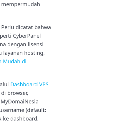
kan mempermudah
 Perlu dicatat bahwa
perti CyberPanel
na dengan lisensi
u layanan hosting,
n Mudah di
alui
Dashboard VPS
di browser,
rd MyDomaiNesia
username (default:
k ke dashboard.