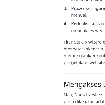
Proses konfigur
manual.
Ketidaksesuaian
mengakses websi
Fitur Set-up Wizard 
mengatasi skenario-s
memungkinkan konfi
pengelolaan website 
Mengakses 
Nah, DomaiNesians!
perlu dilakukan ada