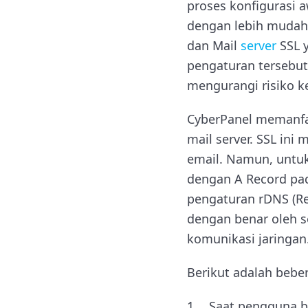
proses konfigurasi
dengan lebih mudah
dan Mail
server
SSL y
pengaturan tersebu
mengurangi risiko k
CyberPanel memanf
mail server. SSL in
email. Namun, untu
dengan A Record p
pengaturan rDNS (Re
dengan benar oleh s
komunikasi jaringan
Berikut adalah bebe
Saat pengguna b