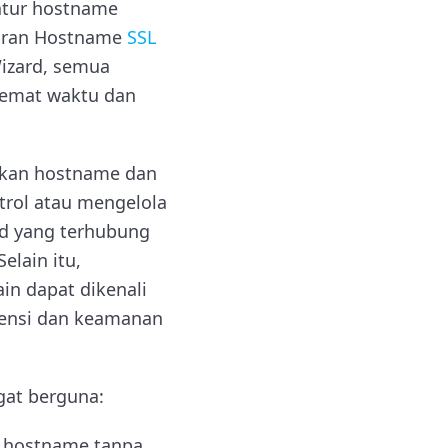
atur hostname
turan Hostname
SSL
Wizard, semua
hemat waktu dan
nkan hostname dan
trol atau mengelola
rd yang terhubung
lain itu,
in dapat dikenali
stensi dan keamanan
gat berguna:
r hostname tanpa