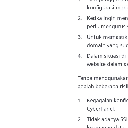
konfigurasi manu
Ketika ingin men
perlu mengurus s
Untuk memastika
domain yang sud
Dalam situasi d
website dalam sa
Tanpa menggunakan 
adalah beberapa risi
Kegagalan konfi
CyberPanel.
Tidak adanya SSL
keamanan data.