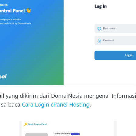
mail yang dikirim dari DomaiNesia mengenai Informas
bisa baca
Cara Login cPanel Hosting
.