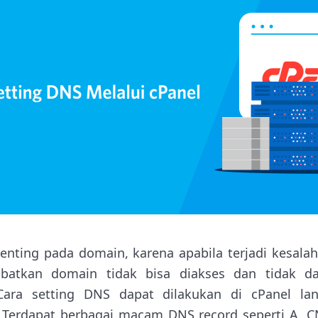
enting pada domain, karena apabila terjadi kesala
atkan domain tidak bisa diakses dan tidak d
Cara setting DNS dapat dilakukan di cPanel la
. Terdapat berbagai macam DNS record seperti A, C