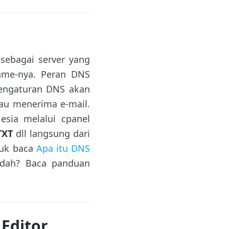
 sebagai server yang
ame-nya. Peran DNS
pengaturan DNS akan
au menerima e-mail.
sia melalui cpanel
TXT
dll langsung dari
Yuk baca
Apa itu DNS
udah? Baca panduan
 Editor