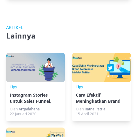
ARTIKEL
Lainnya
Tips
Tips
Instagram Stories
Cara Efektif
untuk Sales Funnel,
Meningkatkan Brand
Jualan Jadi Mudah!
Awareness Melalui
Oleh
Argadahana
Oleh
Ratna Patria
Twitter
22 Januari 2020
15 April 2021