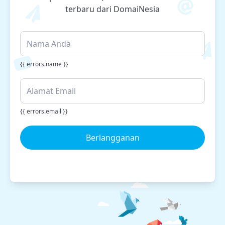
terbaru dari DomaiNesia
{{ errors.name }}
{{ errors.email }}
Berlangganan