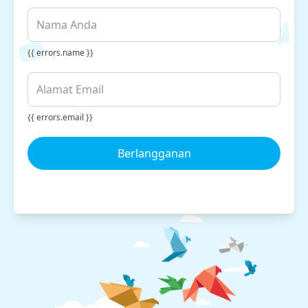
{{ errors.name }}
{{ errors.email }}
Berlangganan