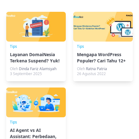
Tips
Tips
Layanan DomaiNesia
Mengapa WordPress
Terkena Suspend? Yuk!
Populer? Cari Tahu 12+
Cari Penyebabnya
Kelebihan WordPress
Oleh
Dinda Fariz Alamsyah
Oleh
Ratna Patria
3 September 2025
26 Agustus 2022
Tips
AI Agent vs AI
Assistant: Perbedaan,