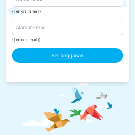
{{ errors.name }}
{{ errors.email }}
Berlangganan