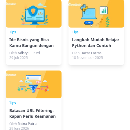
Tips
Tips
Ide Bisnis yang Bisa
Langkah Mudah Belajar
Kamu Bangun dengan
Python dan Contoh
No-Code Tools
Program Nyata
Oleh
Adisty C. Putri
Oleh
Hazar Farras
29 Juli 2025
18 November 2025
Tips
Batasan URL Filtering:
Kapan Perlu Keamanan
Tambahan?
Oleh
Ratna Patria
29 Juni 2026