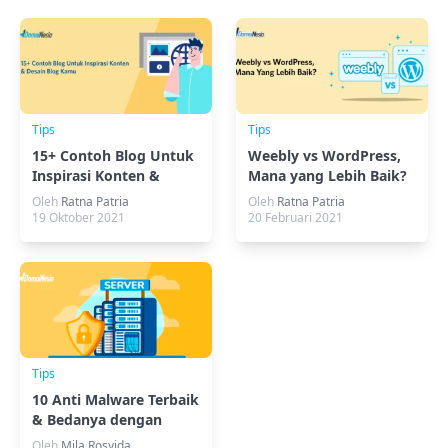
Tips
Tips
15+ Contoh Blog Untuk
Weebly vs WordPress,
Inspirasi Konten &
Mana yang Lebih Baik?
Desain Blog Kamu
Oleh
Ratna Patria
Oleh
Ratna Patria
19 Oktober 2021
20 Februari 2021
Tips
10 Anti Malware Terbaik
& Bedanya dengan
Antivirus
Oleh
Mila Rosyida