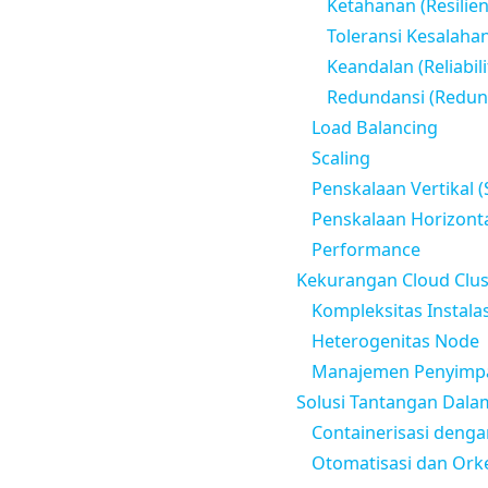
Ketahanan (Resilien
Toleransi Kesalahan
Keandalan (Reliabili
Redundansi (Redun
Load Balancing
Scaling
Penskalaan Vertikal 
Penskalaan Horizontal
Performance
Kekurangan Cloud Clus
Kompleksitas Instala
Heterogenitas Node
Manajemen Penyimp
Solusi Tantangan Dala
Containerisasi deng
Otomatisasi dan Ork