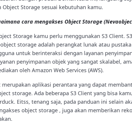
h Object Storage sesuai kebutuhan kamu.
aimana cara mengakses Object Storage (Nevaobjec
ect Storage kamu perlu menggunakan S3 Client. S3
k object storage adalah perangkat lunak atau pustak
una untuk berinteraksi dengan layanan penyimpa
yanan penyimpanan objek yang sangat skalabel, am
ediakan oleh Amazon Web Services (AWS).
nt merupakan aplikasi perantara yang dapat memba
bject storage. Ada beberapa S3 Client yang bisa kam
duck. Eitss, tenang saja, pada panduan ini selain a
gakses object storage , juga akan memberikan reko
akan.