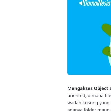
Mengakses Object 
oriented, dimana fil
wadah kosong yang 
adanya folder maupun