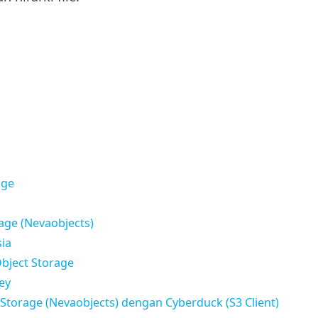
age
age (Nevaobjects)
ia
bject Storage
ey
Storage (Nevaobjects) dengan Cyberduck (S3 Client)