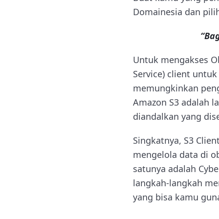
Domainesia dan pili
“Bag
Untuk mengakses Obj
Service) client untu
memungkinkan pengg
Amazon S3 adalah la
diandalkan yang dis
Singkatnya, S3 Clie
mengelola data di o
satunya adalah Cyber
langkah-langkah men
yang bisa kamu gun