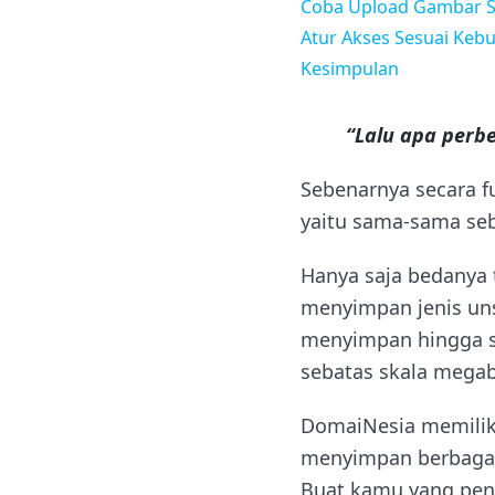
Coba Upload Gambar S
Atur Akses Sesuai Keb
Kesimpulan
“Lalu apa perb
Sebenarnya secara f
yaitu sama-sama se
Hanya saja bedanya 
menyimpan jenis uns
menyimpan hingga s
sebatas skala megab
DomaiNesia memilik
menyimpan berbagai 
Buat kamu yang pena