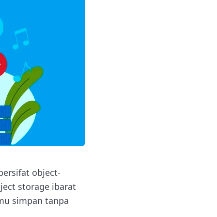
rsifat object-
ect storage ibarat
mu simpan tanpa