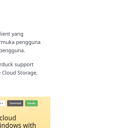
lient yang
tarmuka pengguna
 pengguna.
erduck support
 Cloud Storage,