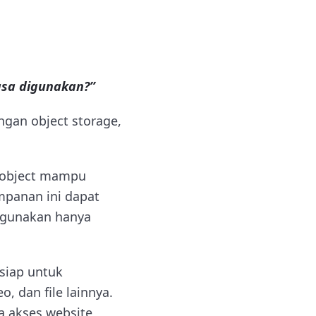
asa digunakan?”
ngan object storage,
e object mampu
mpanan ini dapat
 gunakan hanya
siap untuk
 dan file lainnya.
a akses website