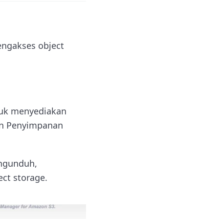
engakses object
ntuk menyediakan
nan Penyimpanan
ngunduh,
ct storage.