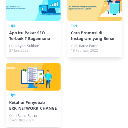
Tips
Tips
Apa itu Pakar SEO
Cara Promosi di
Terbaik ? Bagaimana
Instagram yang Benar
Cara kerjanya
& Efektif
Oleh
Ayoni Sulthon
Oleh
Ratna Patria
27 Juni 2022
18 Februari 2022
Tips
Ketahui Penyebab
ERR_NETWORK_CHANGED
Oleh
Ratna Patria
1 Agustus 2024