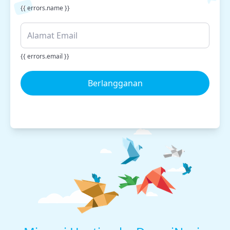
{{ errors.name }}
{{ errors.email }}
Berlangganan