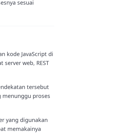
esnya sesuai
 kode JavaScript di
 server web, REST
endekatan tersebut
ng menunggu proses
er yang digunakan
apat memakainya