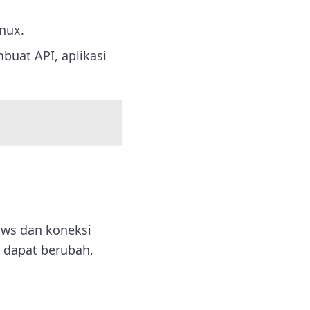
nux.
uat API, aplikasi
ows dan koneksi
e dapat berubah,