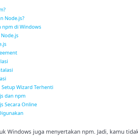
pm?
 Node.js?
an npm di Windows
 Node.js
.js
greement
lasi
talasi
asi
ka Setup Wizard Terhenti
.js dan npm
js Secara Online
 Digunakan
ntuk Windows juga menyertakan npm. Jadi, kamu tida