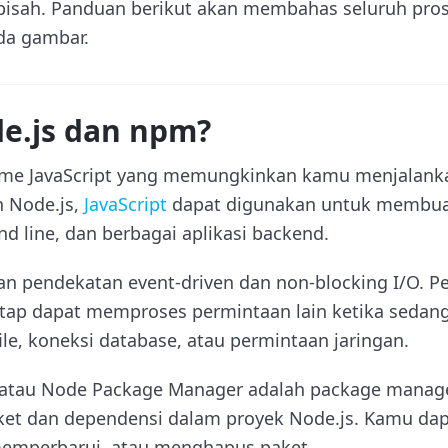
pisah. Panduan berikut akan membahas seluruh pros
da gambar.
de.js dan npm?
ime JavaScript yang memungkinkan kamu menjalankan
n Node.js,
JavaScript
dapat digunakan untuk membuat
d line, dan berbagai aplikasi backend.
 pendekatan event-driven dan non-blocking I/O. P
etap dapat memproses permintaan lain ketika seda
le, koneksi database, atau permintaan jaringan.
 atau Node Package Manager adalah package manag
ket dan dependensi dalam proyek Node.js. Kamu d
memperbarui, atau menghapus paket.