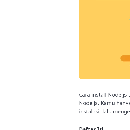
Cara install Node.j
Node.js. Kamu hany
instalasi, lalu men
Daftar Isi