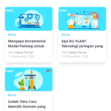
Berita
Berita
Mengapa Incremental
Apa Itu VLAN?
Model Penting untuk
Teknologi Jaringan yang
Inovasi Teknologi?
Harus Diketahui
Oleh
Hazar Farras
Oleh
Hazar Farras
11 Desember 2024
13 Desember 2024
Berita
Sudah Tahu Cara
Memilih Domain yang