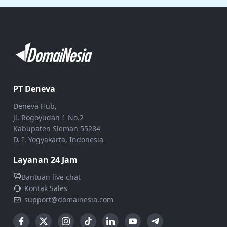
PT Deneva
Deneva Hub,
Jl. Rogoyudan 1 No.2
Kabupaten Sleman 55284
D. I. Yogyakarta, Indonesia
Layanan 24 Jam
Bantuan live chat
Kontak Sales
support@domainesia.com