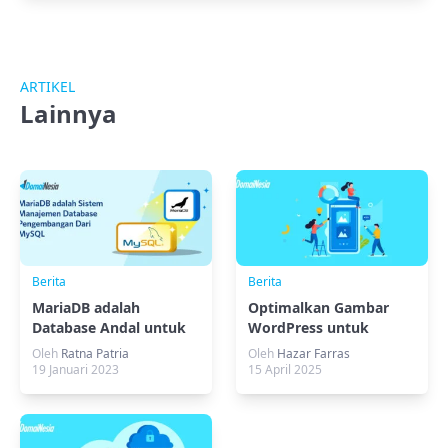
ARTIKEL
Lainnya
Berita
Berita
MariaDB adalah
Optimalkan Gambar
Database Andal untuk
WordPress untuk
Website dan Aplikasi
Kecepatan & SEO
Oleh
Ratna Patria
Oleh
Hazar Farras
Sekarang!
19 Januari 2023
15 April 2025