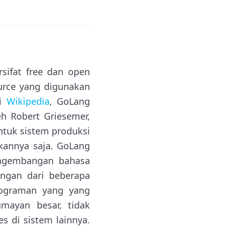
ifat free dan open
urce yang digunakan
ri
Wikipedia
, GoLang
h Robert Griesemer,
tuk sistem produksi
kannya saja. GoLang
ngembangan bahasa
ngan dari beberapa
ograman yang yang
umayan besar, tidak
s di sistem lainnya.