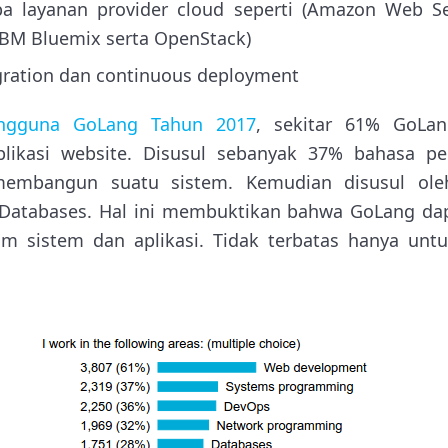
a layanan provider cloud seperti (Amazon Web Ser
IBM Bluemix serta OpenStack)
gration dan continuous deployment
engguna GoLang Tahun 2017
, sekitar 61% GoLa
ikasi website. Disusul sebanyak 37% bahasa 
membangun suatu sistem. Kemudian disusul ole
Databases. Hal ini membuktikan bahwa GoLang da
sistem dan aplikasi. Tidak terbatas hanya unt