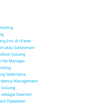
 Hosting
ng
ng Env. di cPanel
in atau Subdomain
plikasi GoLang
i File Manager
osting
ang Sederhana
endency Management
t GoLang
pt sebagai Daemon
asil Dijalankan