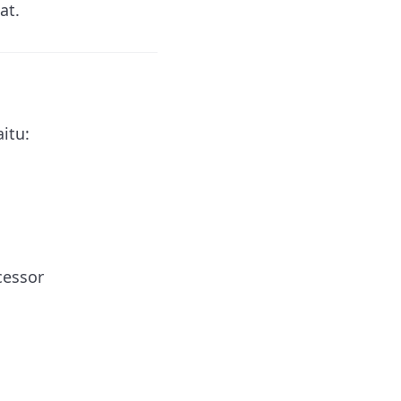
at.
itu:
cessor