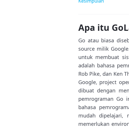
Kesimpulan
Apa itu Go
Go atau biasa dis
source milik Googl
untuk membuat sist
adalah bahasa pemr
Rob Pike, dan Ken 
Google, project op
dibuat dengan me
pemrograman Go in
bahasa pemrogram
mudah dipelajari, 
memerlukan environm