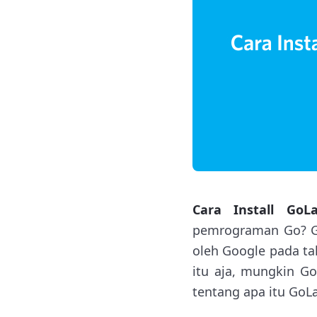
Cara Install GoL
pemrograman Go? Go
oleh Google pada t
itu aja, mungkin Go
tentang apa itu GoL