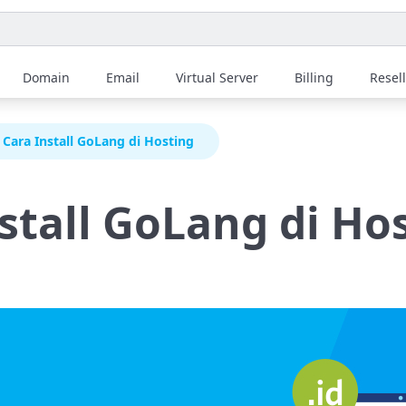
Domain
Email
Virtual Server
Billing
Resel
Cara Install GoLang di Hosting
stall GoLang di Ho