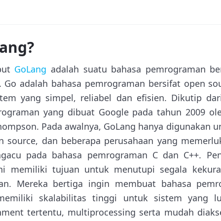
Lang?
ebut
GoLang
adalah suatu bahasa pemrograman bers
e. Go adalah bahasa pemrograman bersifat open so
em yang simpel, reliabel dan efisien. Dikutip da
ograman yang dibuat Google pada tahun 2009 ole
Thompson. Pada awalnya, GoLang hanya digunakan un
en source, dan beberapa perusahaan yang memerlu
ngacu pada bahasa pemrograman C dan C++. Pe
i memiliki tujuan untuk menutupi segala kekura
an. Mereka bertiga ingin membuat bahasa pemr
memiliki skalabilitas tinggi untuk sistem yang l
ent tertentu, multiprocessing serta mudah diakse