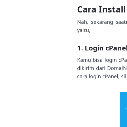
Cara Instal
Nah, sekarang saat
yaitu,
1. Login cPane
Kamu bisa login cPa
dikirim dari Domai
cara login cPanel, s