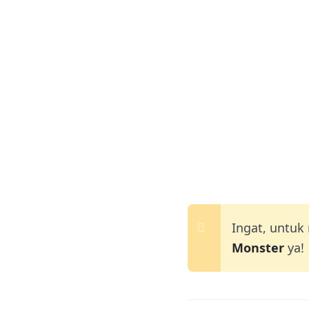
Ingat, untuk
Monster
ya!