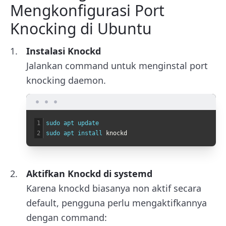
Mengkonfigurasi Port
Knocking di Ubuntu
Instalasi Knockd
Jalankan command untuk menginstal port
knocking daemon.
1
sudo 
apt 
update
2
sudo 
apt 
install 
knockd
Aktifkan Knockd di systemd
Karena knockd biasanya non aktif secara
default, pengguna perlu mengaktifkannya
dengan command: