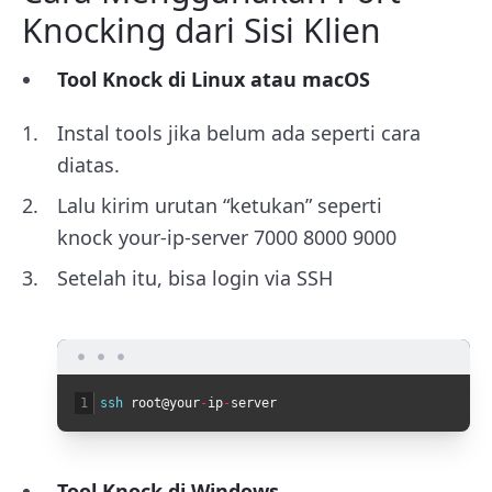
Knocking dari Sisi Klien
Tool Knock di Linux atau macOS
Instal tools jika belum ada seperti cara
diatas
.
Lalu kirim urutan “ketukan” seperti
knock your-ip-server 7000 8000 9000
Setelah itu, bisa login via SSH
1
ssh 
root
@
your
-
ip
-
server
Tool Knock di Windows