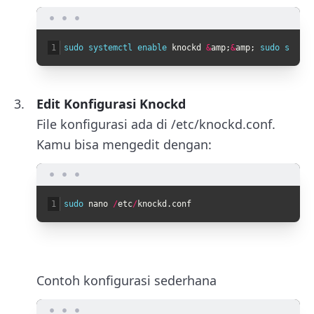
1
sudo 
systemctl 
enable 
knockd
&
amp
;
&
amp
;
sudo 
system
Edit Konfigurasi Knockd
File konfigurasi ada di
/etc/knockd.conf
.
Kamu bisa mengedit dengan:
1
sudo 
nano
/
etc
/
knockd
.
conf
Contoh konfigurasi sederhana