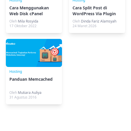
Hosting
Hosting
Cara Menggunakan
Cara Split Post di
Web Disk cPanel
WordPress Via Plugin
Hosting
(JQuery & Otomatis)
Oleh
Mila Rosyida
Oleh
Dinda Fariz Alamsyah
17 Oktober 2022
24 Maret 2026
Hosting
Panduan Memcached
Oleh
Mutiara Auliya
31 Agustus 2016