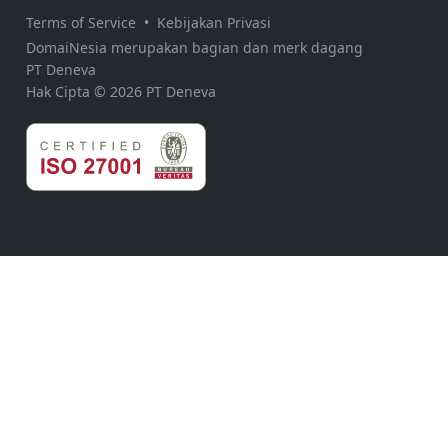
Terms of Service
•
Kebijakan Privasi
DomaiNesia merupakan bagian dan merk dagang
PT Deneva
Hak Cipta © 2026 PT Deneva