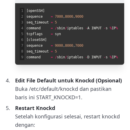
1
[
openSSH
]
2
sequence
=
7000
,
8000
,
9000
3
seq_timeout
=
5
4
command
=
/
sbin
/
iptables
-
A
INPUT
-
s
%
IP
%
-
p
tc
5
tcpflags
=
syn
6
[
closeSSH
]
7
sequence
=
9000
,
8000
,
7000
8
seq_timeout
=
5
9
command
=
/
sbin
/
iptables
-
D
INPUT
-
s
%
IP
%
-
p
tc
Edit File Default untuk Knockd (Opsional)
Buka
/etc/default/knockd
dan pastikan
baris ini
START_KNOCKD=1.
Restart Knockd
Setelah konfigurasi selesai, restart knockd
dengan: