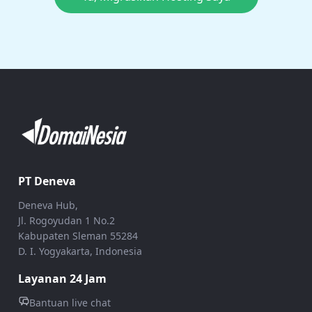
PT Deneva
Deneva Hub,
Jl. Rogoyudan 1 No.2
Kabupaten Sleman 55284
D. I. Yogyakarta, Indonesia
Layanan 24 Jam
Bantuan live chat