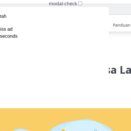
modal-check
Home
Berita
Tips
Ebook
Video
Panduan
iss ad
seconds
spirasi Subjek Email yang Bisa Langsung Dicontoh!
 Subjek Email yang Bisa 