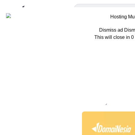
Dismiss ad
Dism
This will close in
0
Home
Tips
In
Inspirasi
Dicontoh!
Oleh
Adisty C. Putri