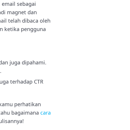
 email sebagai
adi magnet dan
il telah dibaca oleh
n ketika pengguna
dan juga dipahami.
.
juga terhadap CTR
g kamu perhatikan
 tahu bagaimana
cara
lisannya!