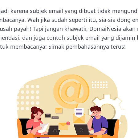
erjadi karena subjek email yang dibuat tidak mengun
acanya. Wah jika sudah seperti itu, sia-sia dong e
usah payah! Tapi jangan khawatir, DomaiNesia aka
mendasi, dan juga contoh subjek email yang dijami
untuk membacanya! Simak pembahasannya terus!