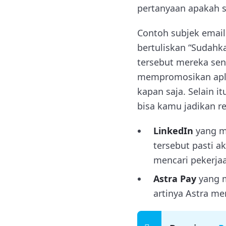
pertanyaan apakah 
Contoh subjek email
bertuliskan “Sudahka
tersebut mereka sen
mempromosikan apli
kapan saja. Selain 
bisa kamu jadikan re
LinkedIn
yang me
tersebut pasti 
mencari pekerja
Astra Pay
yang m
artinya Astra me