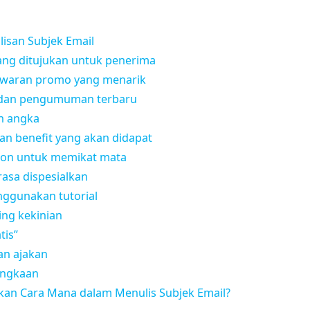
isan Subjek Email
ang ditujukan untuk penerima
 tawaran promo yang menarik
i dan pengumuman terbaru
n angka
dan benefit yang akan didapat
con untuk memikat mata
asa dispesialkan
nggunakan tutorial
ing kekinian
tis”
an ajakan
langkaan
n Cara Mana dalam Menulis Subjek Email?