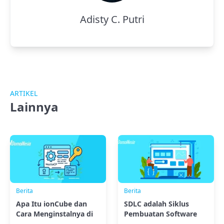
Adisty C. Putri
ARTIKEL
Lainnya
Berita
Berita
Apa Itu ionCube dan
SDLC adalah Siklus
Cara Menginstalnya di
Pembuatan Software
HestiaCP?
yang Perlu Kamu Tahu