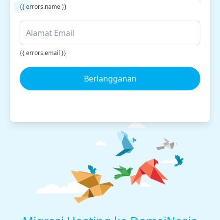
{{ errors.name }}
{{ errors.email }}
Berlangganan