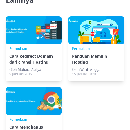
Permulaan
Permulaan
Cara Redirect Domain
Panduan Memilih
dari cPanel Hosting
Hosting
Oleh
Mutiara Auliya
Oleh
Willih Angga
9 Januari 2019
15 Januari 2016
Permulaan
Cara Menghapus