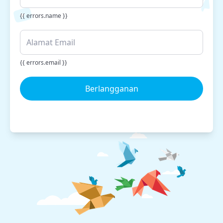
{{ errors.name }}
{{ errors.email }}
Berlangganan