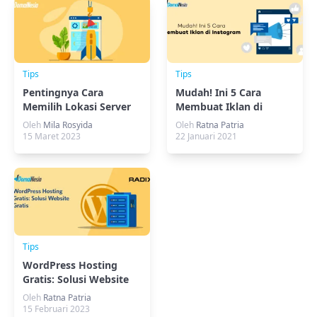
Tips
Tips
Pentingnya Cara
Mudah! Ini 5 Cara
Memilih Lokasi Server
Membuat Iklan di
Hosting yang Tepat
Instagram
Oleh
Mila Rosyida
Oleh
Ratna Patria
15 Maret 2023
22 Januari 2021
Tips
WordPress Hosting
Gratis: Solusi Website
Gratis
Oleh
Ratna Patria
15 Februari 2023