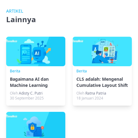
ARTIKEL
Lainnya
Berita
Berita
Bagaimana AI dan
CLS adalah: Mengenal
Machine Learning
Cumulative Layout Shift
Mengubah Masa Depan
Oleh
Adisty C. Putri
Oleh
Ratna Patria
Desain UX
30 September 2025
18 Januari 2024