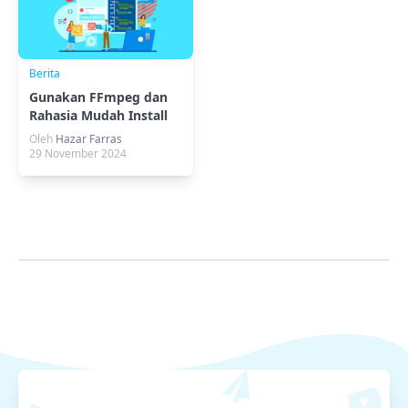
Berita
Gunakan FFmpeg dan
Rahasia Mudah Install
di VPS Linux
Oleh
Hazar Farras
29 November 2024