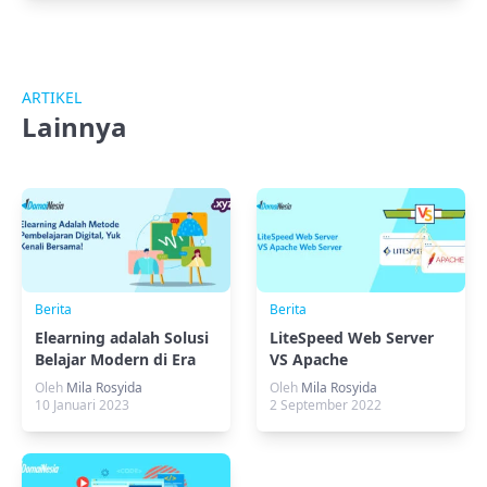
ARTIKEL
Lainnya
Berita
Berita
Elearning adalah Solusi
LiteSpeed Web Server
Belajar Modern di Era
VS Apache
Digital
Oleh
Mila Rosyida
Oleh
Mila Rosyida
10 Januari 2023
2 September 2022