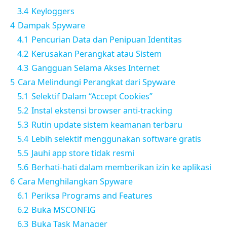
3.4
Keyloggers
4
Dampak Spyware
4.1
Pencurian Data dan Penipuan Identitas
4.2
Kerusakan Perangkat atau Sistem
4.3
Gangguan Selama Akses Internet
5
Cara Melindungi Perangkat dari Spyware
5.1
Selektif Dalam “Accept Cookies”
5.2
Instal ekstensi browser anti-tracking
5.3
Rutin update sistem keamanan terbaru
5.4
Lebih selektif menggunakan software gratis
5.5
Jauhi app store tidak resmi
5.6
Berhati-hati dalam memberikan izin ke aplikasi
6
Cara Menghilangkan Spyware
6.1
Periksa Programs and Features
6.2
Buka MSCONFIG
6.3
Buka Task Manager